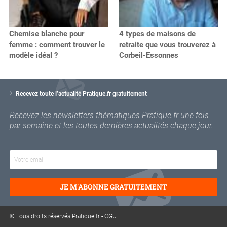
Chemise blanche pour
4 types de maisons de
femme : comment trouver le
retraite que vous trouverez à
modèle idéal ?
Corbeil-Essonnes
V
o
Recevez toute l’actualité Pratique.fr gratuitement
t
r
Recevez les newsletters thématiques Pratique.fr une fois
e
par semaine et les toutes dernières actualités chaque jour.
e
m
a
i
l
JE M'ABONNE GRATUITEMENT
© Tous droits réservés Pratique.fr -
CGU