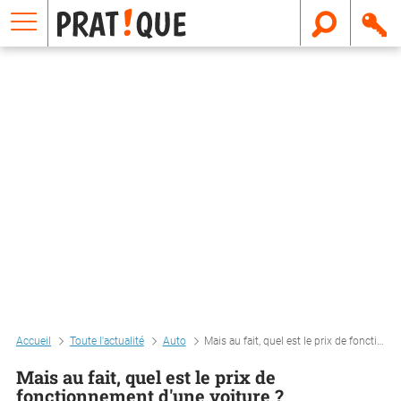
E
m
a
i
l
Accueil
Toute l'actualité
Auto
Mais au fait, quel est le prix de fonctionnement d'une voiture ?
Mais au fait, quel est le prix de
fonctionnement d'une voiture ?