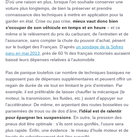
D'où une raison en plus, lorsque l'on souhaite conserver une
voiture plus longtemps, de bien la préserver et prendre
connaissance des techniques à mettre en application pour la
garder en état. Crise ou pas crise,
mieux vaut donc bien
s'occuper de son véhicule en temps et en heure
– et ce
même si le relèvement du prix du carburant, de l'entretien et de
l'assurance, sans compter la chute du pouvoir d'achat, pèsent
sur le budget des Français. D'après
un sondage de la Sofres
paru en mai 2013
, près de 60 % des français motorisés auraient
baissé leurs dépenses relatives à l'automobile.
Pas de panique toutefois car nombre de techniques basiques ne
supposent pas de dépenses supplémentaires et peuvent offrir un
regain de durée de vie tout en limitant le prix d'entretien. Par
exemple, il est préférable de laisser chauffer la mécanique (le
moteur, la transmission, les fluides, etc.) avant d'appuyer sur
l'accélérateur. De même, en arpentant des routes bosselées ou
parsemées de trous ou de dos d'âne,
l'idéal est de ralentir
pour épargner les suspensions
. En outre, la pression des
pneus doit être optimale : s'ils sont sous-gonflés, l'usure sera
plus rapide. Enfin, une évidence : le niveau d'huile moteur et de
liquide de refroidissement doit être surveillé.