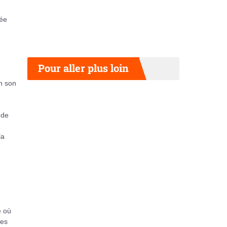
dée
Pour aller plus loin
on son
 de
la
e où
res