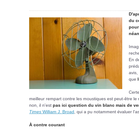
D'ap
du c
pour
néan
Imag
reche
En de
préda
avis,
que
Certe
meilleur rempart contre les moustiques est peut-être le 
non, il n'est
pas ici question du vin blanc mais de ve
Times
William J. Broad
, qui a pu notamment évaluer l'a
À contre courant