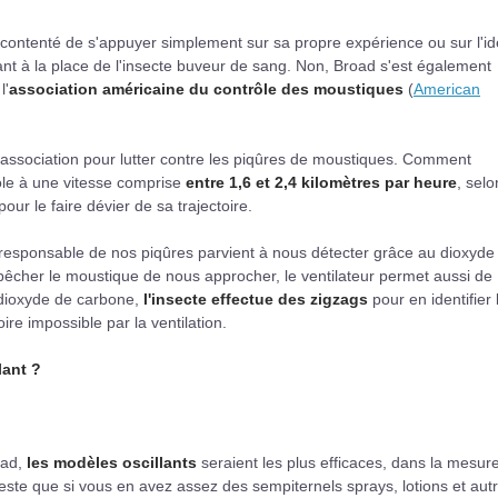
as contenté de s'appuyer simplement sur sa propre expérience ou sur l'i
nt à la place de l'insecte buveur de sang. Non, Broad s'est également
l'
association américaine du contrôle des moustiques
(
American
l'association pour lutter contre les piqûres de moustiques. Comment
ole à une vitesse comprise
entre 1,6 et 2,4 kilomètres par heure
, sel
our le faire dévier de sa trajectoire.
le responsable de nos piqûres parvient à nous détecter grâce au dioxyde
êcher le moustique de nous approcher, le ventilateur permet aussi de
e dioxyde de carbone,
l'insecte effectue des zigzags
pour en identifier 
re impossible par la ventilation.
lant ?
oad,
les modèles oscillants
seraient les plus efficaces, dans la mesur
Reste que si vous en avez assez des sempiternels sprays, lotions et aut