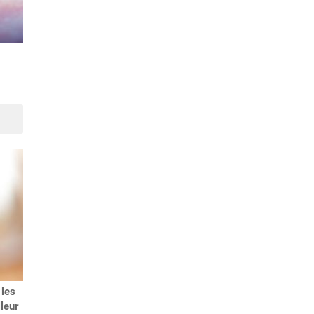
Moustique-tigre : soyez
Soleil : les crèmes solaires
vigilants cet été
bio, sont-elles aussi
efficaces que les autres ?
Suivant
 les
Divorce par consentement
lleur
mutuel: étapes de la