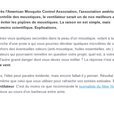
rès l'American Mosquito Control Association, l'association améric
ontrôle des moustiques, le ventilateur serait un de nos meilleurs a
 éviter les piqûres de moustiques. La raison en est simple, mais
moins scientifique. Explications.
inez-vous quelques secondes dans la peau d'un moustique, volant à la
rche d'une proie à qui vous pourriez dérober quelques microlitres de 
hors des éventuelles odeurs (anti-moustique, huiles essentielles, etc.)
teurs qui pourraient remettre en question votre projet, quel est, à votr
 l'autre grand danger dont vous devez vous méfier ? La réponse n'est 
le vent
.
s, l'idée peut paraitre évidente, mais encore fallait-il y penser. Résultat 
même que celui que vous utilisez pour rafraichir vos soirées estivales. 
ntilateur
. C'est du moins ce que recommande le
journaliste du
New Yo
stuce au cours d'un barbecue entre amis.