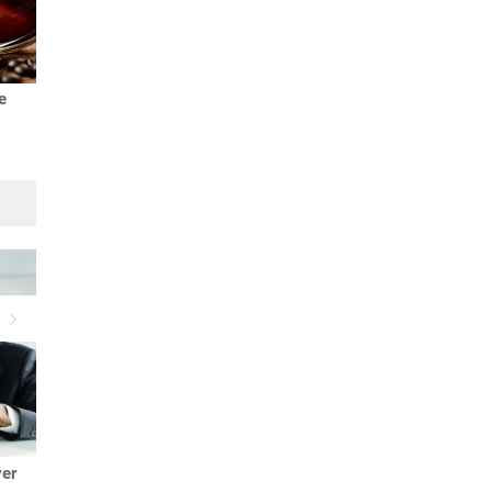
e
Suivant
yer
4 types de maisons de