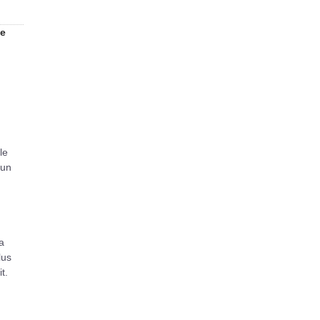
ée
le
 un
a
lus
t.