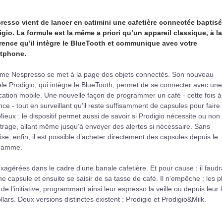
resso vient de lancer en catimini une cafetière connectée baptis
igio. La formule est la même a priori qu’un appareil classique, à la
érence qu’il intègre le BlueTooth et communique avec votre
tphone.
irme Nespresso se met à la page des objets connectés. Son nouveau
e Prodigio, qui intègre le BlueTooth, permet de se connecter avec une
cation mobile. Une nouvelle façon de programmer un café - cette fois à
nce - tout en surveillant qu’il reste suffisamment de capsules pour faire 
Mieux : le dispositif permet aussi de savoir si Prodigio nécessite ou non
trage, allant même jusqu’à envoyer des alertes si nécessaire. Sans
ise, enfin, il est possible d’acheter directement des capsules depuis le
ramme.
xagérées dans le cadre d’une banale cafetière. Et pour cause : il faudr
ne capsule et ensuite se saisir de sa tasse de café. Il n’empêche : les p
’initiative, programmant ainsi leur espresso la veille ou depuis leur li
lars. Deux versions distinctes existent : Prodigio et Prodigio&Milk.