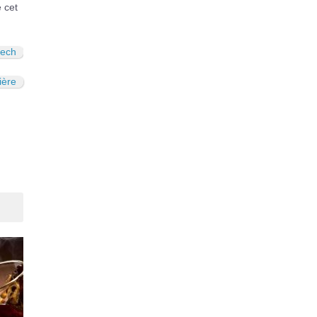
é cet
tech
ière
Suivant