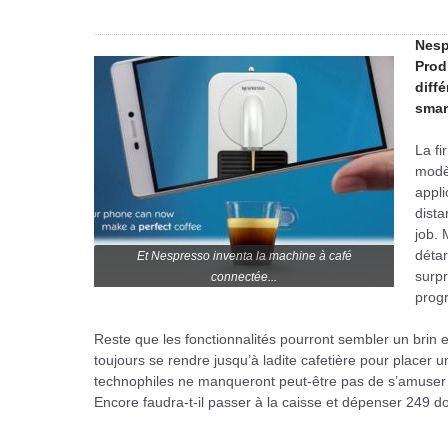
Nesp
Prod
diff
smar
La f
modèl
appli
dista
job. 
détar
Et Nespresso inventa la machine à café
surpr
connectée...
prog
Reste que les fonctionnalités pourront sembler un brin e
toujours se rendre jusqu’à ladite cafetière pour placer u
technophiles ne manqueront peut-être pas de s’amuser de l
Encore faudra-t-il passer à la caisse et dépenser 249 dol