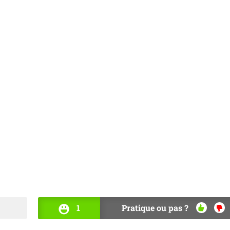
1
Pratique ou pas ?
OUI
NO