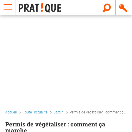
E
m
a
i
l
Accueil
Toute l'actualité
Jardin
Permis de végétaliser : comment ça marche
Permis de végétaliser : comment ça
marche