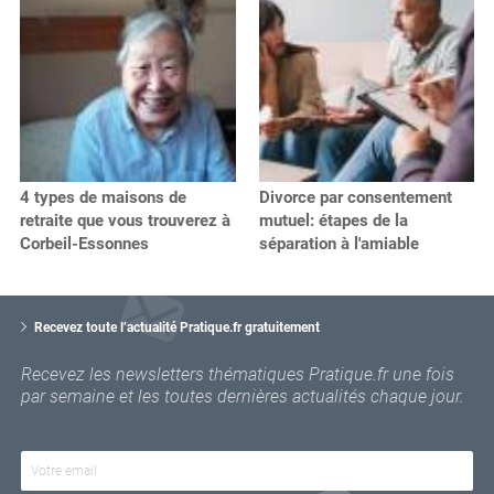
4 types de maisons de
Divorce par consentement
retraite que vous trouverez à
mutuel: étapes de la
Corbeil-Essonnes
séparation à l'amiable
V
o
Recevez toute l’actualité Pratique.fr gratuitement
t
r
Recevez les newsletters thématiques Pratique.fr une fois
e
par semaine et les toutes dernières actualités chaque jour.
e
m
a
i
l