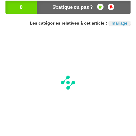
0
Pratique ou pas ?
OU
NO
I
N
Les catégories relatives à cet article :
mariage