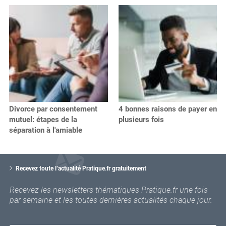
Divorce par consentement
4 bonnes raisons de payer en
mutuel: étapes de la
plusieurs fois
séparation à l'amiable
V
o
Recevez toute l’actualité Pratique.fr gratuitement
t
r
Recevez les newsletters thématiques Pratique.fr une fois
e
par semaine et les toutes dernières actualités chaque jour.
e
m
a