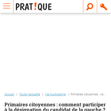
E
m
a
i
l
Accueil
Toute l'actualité
Vie quotidienne
Primaires citoyennes : comment participer à la désignation du candidat de la gauche ?
Primaires citoyennes : comment participer
à la désignation du candidat de la gauche ?