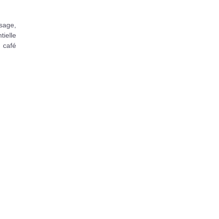
sage,
tielle
 café