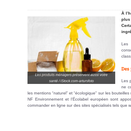
À l’
plus
Cert
ingr
Les 
cons
class
Des 
Les produits ménagers préservent aussi votre
Les 
santé / iStock.com-artursfoto
ne c
les mentions “naturel” et “écologique” sur les bouteille
NF Environnement et l’Écolabel européen sont apposé
commander en ligne sur des sites spécialisés tels qu