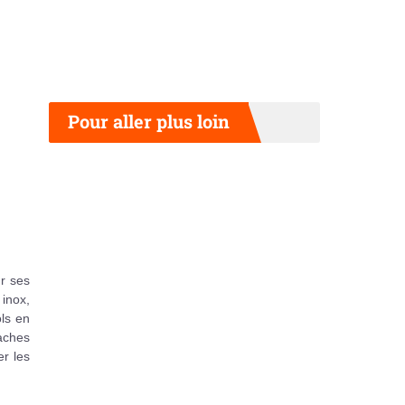
Pour aller plus loin
ur ses
 inox,
ols en
taches
er les