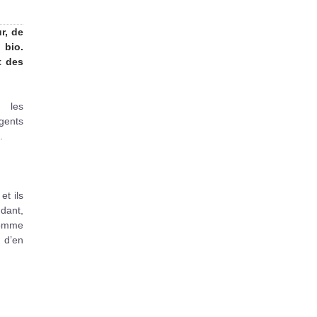
r, de
 bio.
t des
t les
gents
.
et ils
dant,
 comme
 d’en