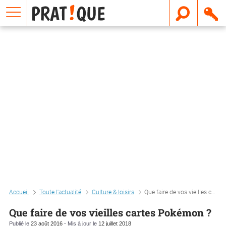
E
m
a
i
l
Accueil
Toute l'actualité
Culture & loisirs
Que faire de vos vieilles cartes pokémon ?
Que faire de vos vieilles cartes Pokémon ?
Publié le
23 août 2016
- Mis à jour le
12 juillet 2018