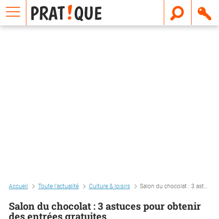
E
m
a
i
l
Accueil
Toute l'actualité
Culture & loisirs
Salon du chocolat : 3 astuces pour obtenir des entrées gratuites
Salon du chocolat : 3 astuces pour obtenir
des entrées gratuites