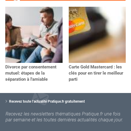
Divorce par consentement
Carte Gold Mastercard : les
mutuel: étapes de la
clés pour en tirer le meilleur
séparation à l'amiable
parti
V
o
Recevez toute l’actualité Pratique.fr gratuitement
t
r
Recevez les newsletters thématiques Pratique.fr une fois
e
par semaine et les toutes dernières actualités chaque jour.
e
m