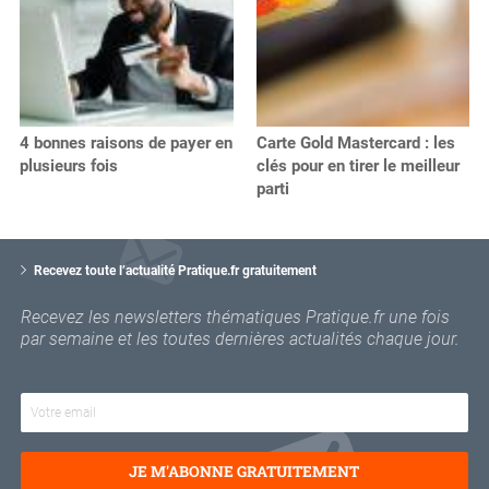
4 bonnes raisons de payer en
Carte Gold Mastercard : les
plusieurs fois
clés pour en tirer le meilleur
parti
V
o
Recevez toute l’actualité Pratique.fr gratuitement
t
r
Recevez les newsletters thématiques Pratique.fr une fois
e
par semaine et les toutes dernières actualités chaque jour.
e
m
a
i
l
JE M'ABONNE GRATUITEMENT