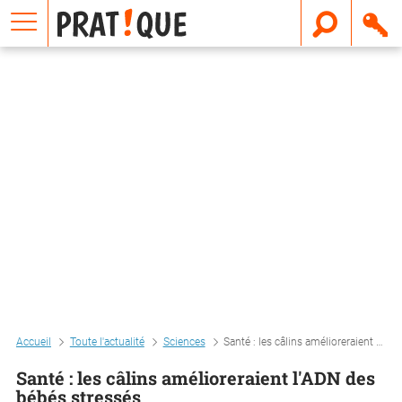
E
m
a
i
l
Accueil
Toute l'actualité
Sciences
Santé : les câlins amélioreraient l'adn des bébés stressés
Santé : les câlins amélioreraient l'ADN des
bébés stressés