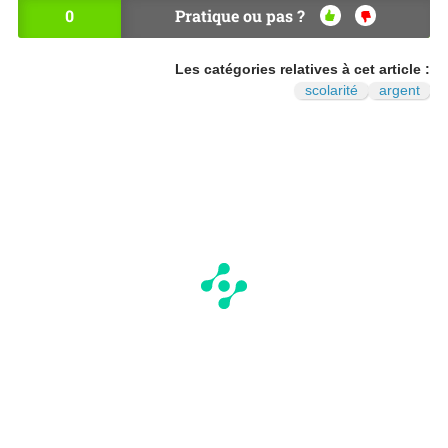
0
Pratique ou pas ?
OU
NO
I
N
Les catégories relatives à cet article :
scolarité
argent