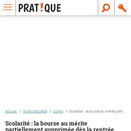
E
m
a
i
l
Accueil
Toute l'actualité
Conso
Scolarité : la bourse au mérite partiellement supprimée dès la rentrée
Scolarité : la bourse au mérite
partiellement supprimée dès la rentrée