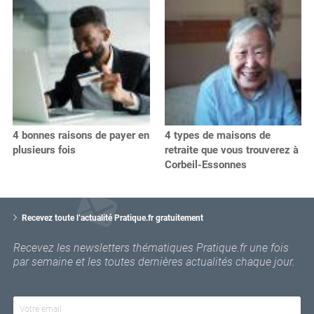
4 bonnes raisons de payer en
4 types de maisons de
plusieurs fois
retraite que vous trouverez à
Corbeil-Essonnes
V
o
Recevez toute l’actualité Pratique.fr gratuitement
t
r
Recevez les newsletters thématiques Pratique.fr une fois
e
par semaine et les toutes dernières actualités chaque jour.
e
m
a
i