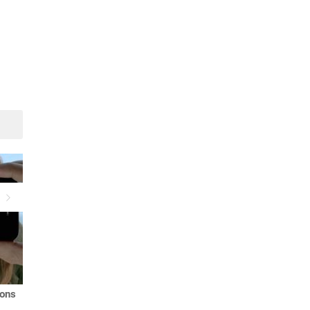
Suivant
ions
L'être humain, bientôt
Un fonds de 100 millions
commandé par une puce
d'euros créé pour financer 