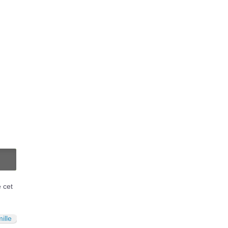
N
é cet
ille