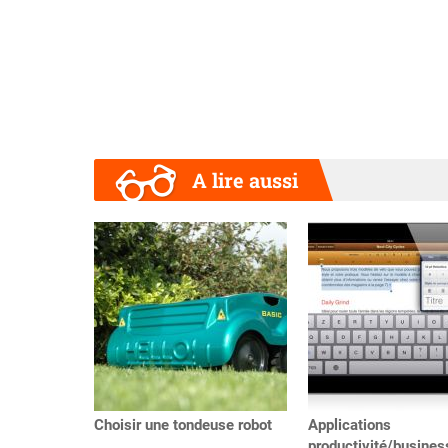
A lire aussi
Précédent
Choisir une tondeuse robot
Applications
productivité/busines