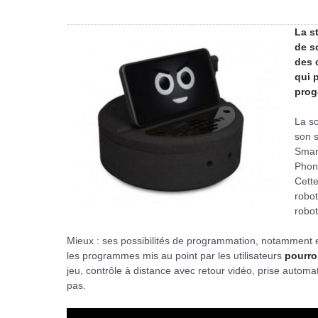
La s
de s
des 
qui 
prog
La so
son s
Smart
Phone
Cette
robot
robot
Mieux : ses possibilités de programmation, notamment 
les programmes mis au point par les utilisateurs
pourron
jeu, contrôle à distance avec retour vidéo, prise autom
pas.