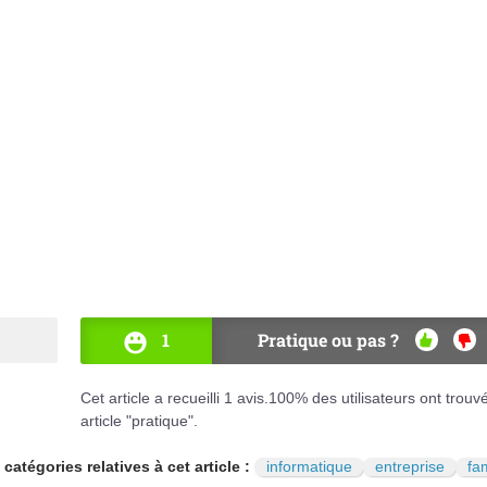
1
Pratique ou pas ?
OUI
NO
Cet article a recueilli
1
avis.
100
% des utilisateurs ont trouv
article "pratique".
 catégories relatives à cet article :
informatique
entreprise
fam