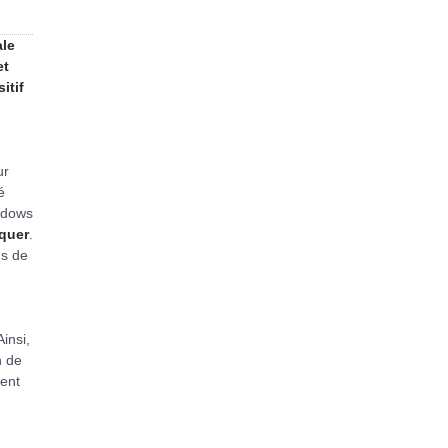
ale
et
itif
ur
é
indows
quer
.
ns de
insi,
n de
uent