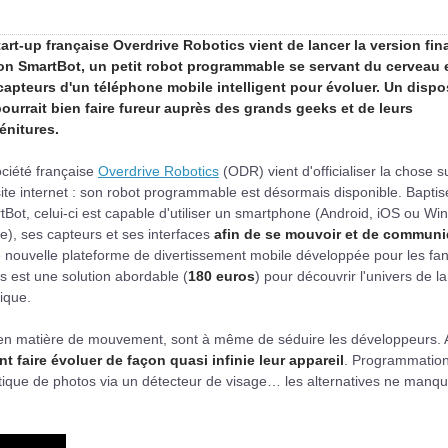
tart-up française Overdrive Robotics vient de lancer la version fin
on SmartBot, un petit robot programmable se servant du cerveau 
capteurs d'un téléphone mobile intelligent pour évoluer. Un dispos
pourrait bien faire fureur auprès des grands geeks et de leurs
énitures.
ciété française
Overdrive Robotics
(ODR) vient d'officialiser la chose s
ite internet : son robot programmable est désormais disponible. Baptis
Bot, celui-ci est capable d'utiliser un smartphone (Android, iOS ou W
), ses capteurs et ses interfaces
afin de se mouvoir et de communi
 nouvelle plateforme de divertissement mobile développée pour les fa
s est une solution abordable (
180 euros
) pour découvrir l'univers de la
ique.
en matière de mouvement, sont à même de séduire les développeurs. A
t faire évoluer de façon quasi infinie leur appareil
. Programmatio
atique de photos via un détecteur de visage… les alternatives ne manq