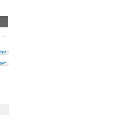
N
é cet
dget
 gaz