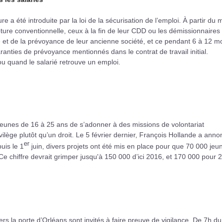
 a été introduite par la loi de la sécurisation de l’emploi. À partir du 
upture conventionnelle, ceux à la fin de leur CDD ou les démissionnaires
 et de la prévoyance de leur ancienne société, et ce pendant 6 à 12 mo
ranties de prévoyance mentionnés dans le contrat de travail initial.
 ou quand le salarié retrouve un emploi.
 jeunes de 16 à 25 ans de s’adonner à des missions de volontariat
vilège plutôt qu’un droit. Le 5 février dernier, François Hollande a ann
er
puis le 1
juin, divers projets ont été mis en place pour que 70 000 jeu
Ce chiffre devrait grimper jusqu'à 150 000 d’ici 2016, et 170 000 pour 
ers la porte d’Orléans sont invités à faire preuve de vigilance. De 7h du