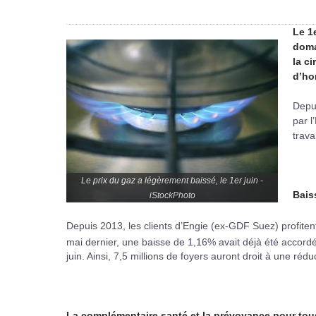
Le 1
doma
la c
d’hor
Depui
par l
trava
Le prix du gaz a légèrement baissé, le 1er juin -
Bais
iStockPhoto
Depuis 2013, les clients d’Engie (ex-GDF Suez) profiten
mai dernier, une baisse de 1,16% avait déjà été accord
juin. Ainsi, 7,5 millions de foyers auront droit à une ré
La complémentaire santé et la prévoyance pour tous