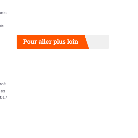
mois
is.
Pour aller plus loin
oncé
nes
2017.