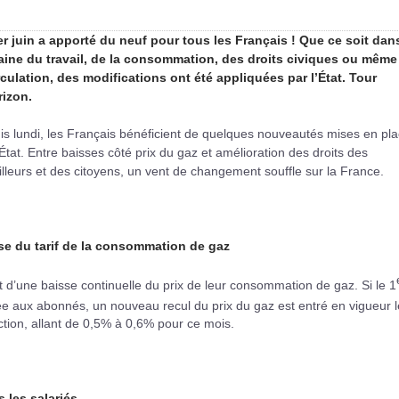
er juin a apporté du neuf pour tous les Français ! Que ce soit dans
ine du travail, de la consommation, des droits civiques ou même
irculation, des modifications ont été appliquées par l’État. Tour
izon.​
s lundi, les Français bénéficient de quelques nouveautés mises en pl
’État. Entre baisses côté prix du gaz et amélioration des droits des
illeurs et des citoyens, un vent de changement souffle sur la France.
se du tarif de la consommation de gaz
t d’une baisse continuelle du prix de leur consommation de gaz. Si le 1
ée aux abonnés, un nouveau recul du prix du gaz est entré en vigueur l
duction, allant de 0,5% à 0,6% pour ce mois.
 les salariés