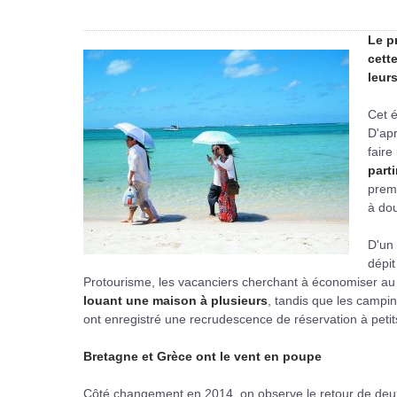
Le p
cett
leur
Cet é
D'apr
faire
parti
premi
à dou
D'un
dépi
Protourisme, les vacanciers cherchant à économiser a
louant une maison à plusieurs
, tandis que les campin
ont enregistré une recrudescence de réservation à petits
Bretagne et Grèce ont le vent en poupe
Côté changement en 2014, on observe le retour de deux d