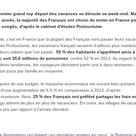
remier grand top départ des vacances se déroule ce week-end. Ma
e année, la majorité des Français ont choisi de rester en France p
s congés, d'après le cabinet d'études Protourisme.
té, c'est en France que la plupart des Français vont passer leurs vaca
ès Protourisme, les vacanciers français seraient d'ailleurs plus nombr
 leurs valises que l'an passé :
55 % des habitants s'apprêtent ainsi à
r, soit 35,6 millions de personnes
, contre 52 % en 2013. Au regard d
ères tendances, les voyageurs devraient partir une à deux semaines -
ze jours par famille en moyenne.
 point de vue budget, le marasme économique est encore bien présent 
t d'une augmentation de 6,5 % en comparaison à 2013, d'après
u maximum. Ainsi,
25 % des Français ont préféré partager les frais e
gs attirent de plus en plus de vacanciers. En outre, les villages de vac
 prix par rapport à l'année dernière.
estinations qui étaient ces dernières années en recul : la Bretagne e