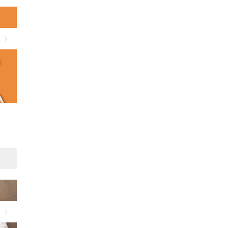
Suivant
Choisir une colonie de
9 trucs pour rendre vos
vacances pour son enfant
photos de vacances encor
plus belles
Suivant