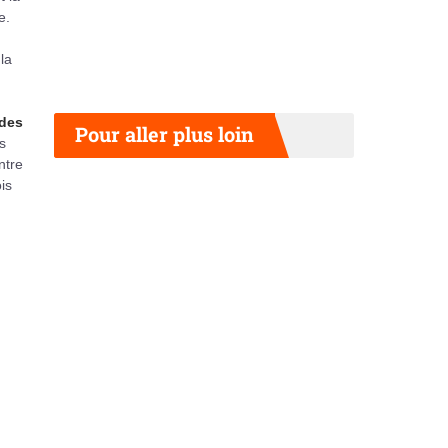
e.
la
 des
Pour aller plus loin
s
ntre
is