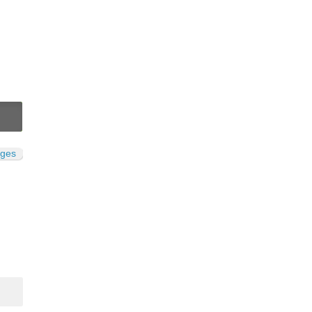
N
ges