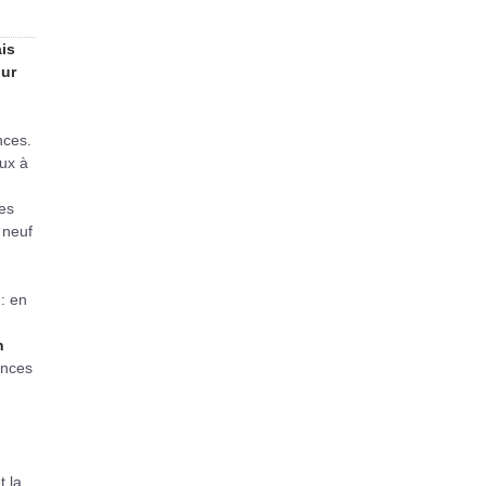
is
our
nces.
eux à
es
 neuf
: en
n
ances
t la