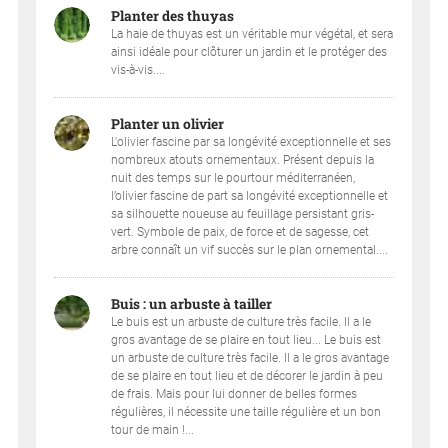
Planter des thuyas
La haie de thuyas est un véritable mur végétal, et sera
ainsi idéale pour clôturer un jardin et le protéger des
vis-à-vis....
Planter un olivier
L'olivier fascine par sa longévité exceptionnelle et ses
nombreux atouts ornementaux. Présent depuis la
nuit des temps sur le pourtour méditerranéen,
l’olivier fascine de part sa longévité exceptionnelle et
sa silhouette noueuse au feuillage persistant gris-
vert. Symbole de paix, de force et de sagesse, cet
arbre connaît un vif succès sur le plan ornemental....
Buis : un arbuste à tailler
Le buis est un arbuste de culture très facile. Il a le
gros avantage de se plaire en tout lieu... Le buis est
un arbuste de culture très facile. Il a le gros avantage
de se plaire en tout lieu et de décorer le jardin à peu
de frais. Mais pour lui donner de belles formes
régulières, il nécessite une taille régulière et un bon
tour de main !...