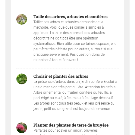
Taille des arbres, arbustes et conifères
Tailler ses arbres et arbustes demande de la
méthode. Voici quelques conseils simples à
appliquer. La taille des arbres et des arbustes
décoratifs ne doit pas être une opération
systématique. Bien utile pour certaines espèces, elle
peut être très néfaste pour d'autres, surtout si elle
pratiquée sévèrement. Pas question donc de
ratiboiser à tort et à travers !...
Choisir et planter des arbres
La présence d'arbres dans un jardin confère à celui-ci
une dimension très particulière. Attention toutefois
Arbre ornemental ou fruitier, conifère ou feuillu, à
port érigé ou étalé, à fleurs ou à feuillage décoratif...
Les arbres sont tous très beaux et leur présence au
jardin, petit ou un grand, est toujours bienvenue....
Planter des plantes de terre de bruyère
Parfaites pour égayer un jardin, bruyères,