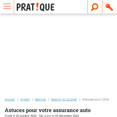
E
m
a
i
l
Accueil
Argent
Banque
Gestion du budget
Astuces pour votre assurance auto
Astuces pour votre assurance auto
Publié le
20 octobre 2010
- Mis à jour le
03 décembre 2015