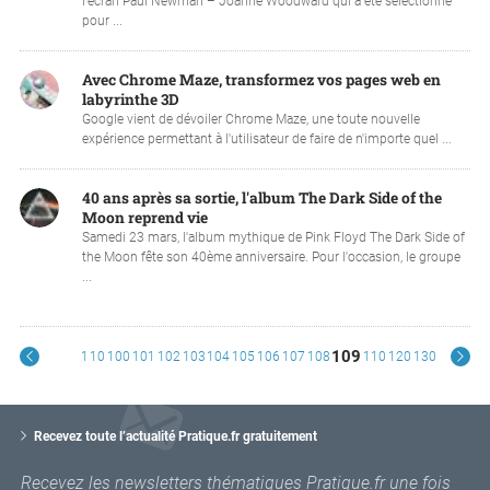
l'écran Paul Newman – Joanne Woodward qui a été sélectionné
pour ...
Avec Chrome Maze, transformez vos pages web en
labyrinthe 3D
Google vient de dévoiler Chrome Maze, une toute nouvelle
expérience permettant à l'utilisateur de faire de n'importe quel ...
40 ans après sa sortie, l'album The Dark Side of the
Moon reprend vie
Samedi 23 mars, l'album mythique de Pink Floyd The Dark Side of
the Moon fête son 40ème anniversaire. Pour l'occasion, le groupe
...
109
1
10
100
101
102
103
104
105
106
107
108
110
120
130
V
o
Recevez toute l’actualité Pratique.fr gratuitement
t
r
Recevez les newsletters thématiques Pratique.fr une fois