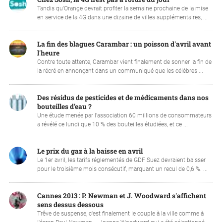
Tandis qu'Orange devrait profiter la semaine prochaine de la mise
en service de la 4G dans une dizaine de villes supplémentaires, ...
La fin des blagues Carambar : un poisson d'avril avant
l'heure
Contre toute attente, Carambar vient finalement de sonner la fin de
la récré en annonçant dans un communiqué que les célèbres ...
Des résidus de pesticides et de médicaments dans nos
bouteilles d'eau ?
Une étude menée par l'association 60 millions de consommateurs
a révélé ce lundi que 10 % des bouteilles étudiées, et ce ...
Le prix du gaz à la baisse en avril
Le 1er avril, les tarifs réglementés de GDF Suez devraient baisser
pour le troisième mois consécutif, marquant un recul de 0,6 %. ...
Cannes 2013 : P. Newman et J. Woodward s'affichent
sens dessus dessous
Trêve de suspense, c'est finalement le couple à la ville comme à