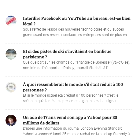
Interdire Facebook ou YouTube au bureau, est-ce bien
légal ?
Sous l'effet de l'essor des nouvelles technologies et du succès
grandissant des réseaux sociaux, les entreprises sont de plus en ...
Et si des pistes de ski s'invitaient en banlieue
parisienne ?
Quelque part sur les champs du "Triangle de Gonesse" (Val-d'Oise),
non loin de l'aéroport de Roissy, pourrait être bâti à l'...
À quoi ressemblerait le monde s'il était réduit à 100
personnes ?
Et si le monde actuel était réduit à 100 personnes ? C'est le
scénario qu'a tenté de représenter le graphiste et designer ...
Un ado de 17 ans vend son app à Yahoo! pour 30
millions de dollars
D'après une information du journal London Evening Standard,
Yahoo! a annoncé lundi 25 mars le rachat de la start-up Summly à