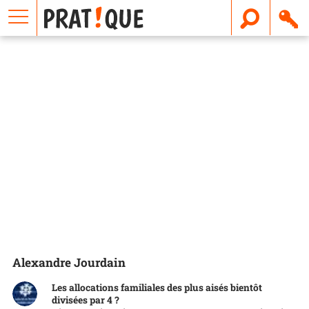
E
m
a
i
l
Alexandre Jourdain
Les allocations familiales des plus aisés bientôt
divisées par 4 ?