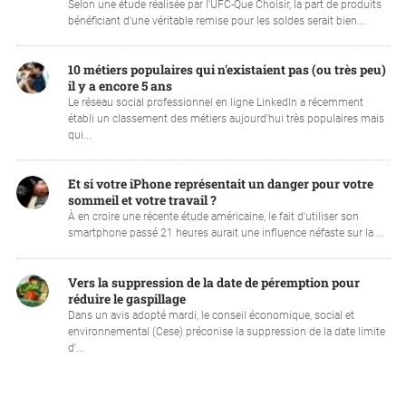
Selon une étude réalisée par l'UFC-Que Choisir, la part de produits
bénéficiant d'une véritable remise pour les soldes serait bien...
10 métiers populaires qui n'existaient pas (ou très peu)
il y a encore 5 ans
Le réseau social professionnel en ligne LinkedIn a récemment
établi un classement des métiers aujourd'hui très populaires mais
qui...
Et si votre iPhone représentait un danger pour votre
sommeil et votre travail ?
À en croire une récente étude américaine, le fait d'utiliser son
smartphone passé 21 heures aurait une influence néfaste sur la ...
Vers la suppression de la date de péremption pour
réduire le gaspillage
Dans un avis adopté mardi, le conseil économique, social et
environnemental (Cese) préconise la suppression de la date limite
d'...