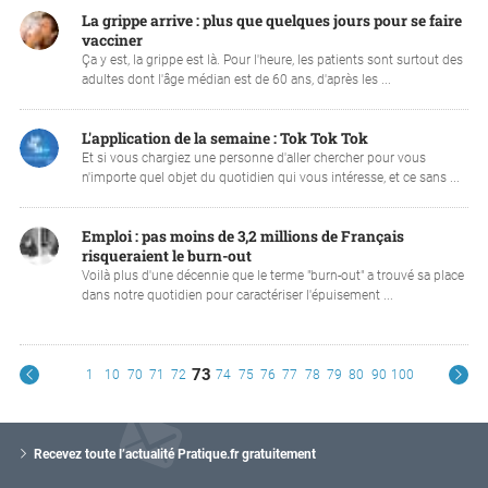
La grippe arrive : plus que quelques jours pour se faire
vacciner
Ça y est, la grippe est là. Pour l'heure, les patients sont surtout des
adultes dont l'âge médian est de 60 ans, d'après les ...
L'application de la semaine : Tok Tok Tok
Et si vous chargiez une personne d'aller chercher pour vous
n'importe quel objet du quotidien qui vous intéresse, et ce sans ...
Emploi : pas moins de 3,2 millions de Français
risqueraient le burn-out
Voilà plus d'une décennie que le terme "burn-out" a trouvé sa place
dans notre quotidien pour caractériser l'épuisement ...
73
1
10
70
71
72
74
75
76
77
78
79
80
90
100
V
o
Recevez toute l’actualité Pratique.fr gratuitement
t