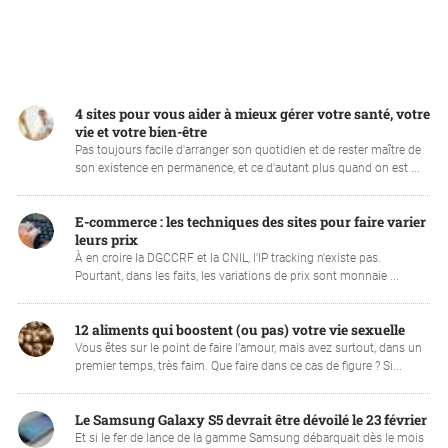
4 sites pour vous aider à mieux gérer votre santé, votre
vie et votre bien-être
Pas toujours facile d'arranger son quotidien et de rester maître de
son existence en permanence, et ce d'autant plus quand on est ...
E-commerce : les techniques des sites pour faire varier
leurs prix
À en croire la DGCCRF et la CNIL, l'IP tracking n'existe pas.
Pourtant, dans les faits, les variations de prix sont monnaie ...
12 aliments qui boostent (ou pas) votre vie sexuelle
Vous êtes sur le point de faire l’amour, mais avez surtout, dans un
premier temps, très faim. Que faire dans ce cas de figure ? Si...
Le Samsung Galaxy S5 devrait être dévoilé le 23 février
Et si le fer de lance de la gamme Samsung débarquait dès le mois