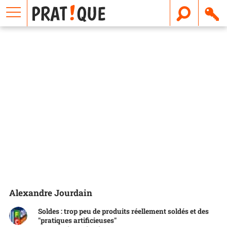
E
m
a
i
l
Alexandre Jourdain
Soldes : trop peu de produits réellement soldés et des
"pratiques artificieuses"