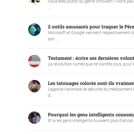
Vous êtes plutôt du genre introverti ? Alors pe
...
2 outils amusants pour traquer le Pèr
Microsoft et Google viennent respectivement de 
son ...
Testament : écrire ses dernières volont
La révolution numérique ne s'arrête plus, pour le 
Les tatouages colorés sont-ils vraime
L'agence nationale de sécurité du médicament e
d'...
Pourquoi les gens intelligents consomm
Et si les gens intelligents buvaient plus d'alcoo