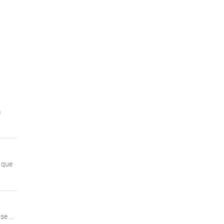
à
 que
e ...