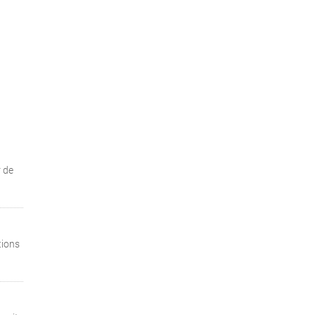
 de
tions