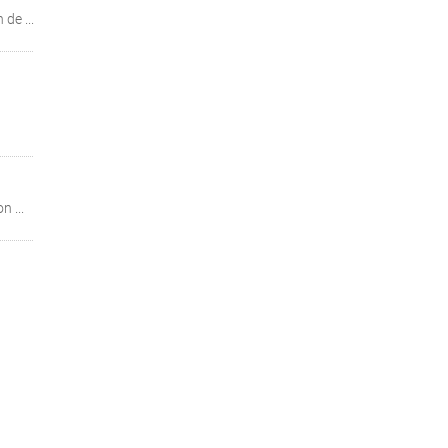
de ...
 ...