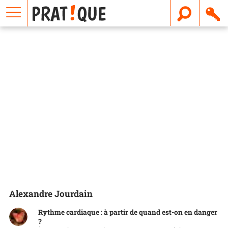
E
m
a
i
l
Alexandre Jourdain
Rythme cardiaque : à partir de quand est-on en danger
?