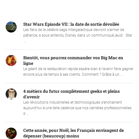
Star Wars Episode VII : la date de sortie dévoilée
Les fans de la célèbre saga intergalactique devront s'armer de
patience, a sous entendu Disney dans un communiqué jeudi : Star
...
Bientôt, vous pourrez commander vos Big Mac en
ligne
Le géant de la restauration rapide espère bien à l'avenir faire gagner
encore plus de temps à ses clients. Comment ? Grâce à un ...
4 métiers du futur complètement geeks et pleins
d'avenir
Les révolutions industrielles et technologiques s'enchainent
aujourd'hui à une telle cadence que nos carrières professionnelles
s'...
Cette année, pour Noël, les Français envisagent de
dépenser (beaucoup) moins