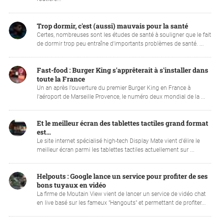
Trop dormir, c'est (aussi) mauvais pour la santé
Certes, nombreuses sont les études de santé à souligner que le fait
de dormir trop peu entraîne d'importants problèmes de santé. ...
Fast-food : Burger King s'apprêterait à s'installer dans
toute la France
Un an après l'ouverture du premier Burger King en France à
l'aéroport de Marseille Provence, le numéro deux mondial de la ...
Et le meilleur écran des tablettes tactiles grand format
est…
Le site internet spécialisé high-tech Display Mate vient d'élire le
meilleur écran parmi les tablettes tactiles actuellement sur ...
Helpouts : Google lance un service pour profiter de ses
bons tuyaux en vidéo
La firme de Moutain View vient de lancer un service de vidéo chat
en live basé sur les fameux "Hangouts" et permettant de profiter...