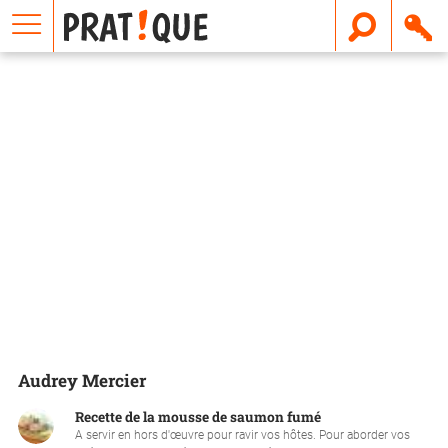
E
m
a
i
l
Audrey Mercier
Recette de la mousse de saumon fumé
A servir en hors d'œuvre pour ravir vos hôtes. Pour aborder vos