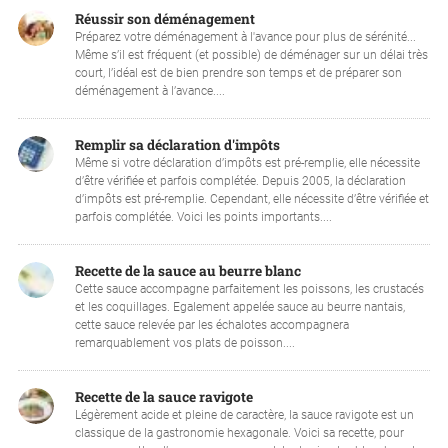
Réussir son déménagement
Préparez votre déménagement à l'avance pour plus de sérénité...
Même s’il est fréquent (et possible) de déménager sur un délai très
court, l’idéal est de bien prendre son temps et de préparer son
déménagement à l’avance....
Remplir sa déclaration d'impôts
Même si votre déclaration d’impôts est pré-remplie, elle nécessite
d’être vérifiée et parfois complétée. Depuis 2005, la déclaration
d’impôts est pré-remplie. Cependant, elle nécessite d’être vérifiée et
parfois complétée. Voici les points importants....
Recette de la sauce au beurre blanc
Cette sauce accompagne parfaitement les poissons, les crustacés
et les coquillages. Egalement appelée sauce au beurre nantais,
cette sauce relevée par les échalotes accompagnera
remarquablement vos plats de poisson....
Recette de la sauce ravigote
Légèrement acide et pleine de caractère, la sauce ravigote est un
classique de la gastronomie hexagonale. Voici sa recette, pour