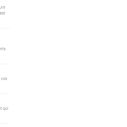
urs
 est
ents
r vos
t qui