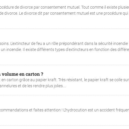
cédure de divorce par consentement mutuel. Tout comme il existe plusie
 de divorce. Le divorce dit par consentement mutuel est une procédure qui
oins. L'extincteur de feu a un rôle prépondérant dans la sécurité incendie
un incendie. Il existe différents types d’extincteurs en fonction des différ
n volume en carton ?
n carton grâce au papier kraft. Très résistant, le papier kraft se colle su
nelures et de les rendre plus jolies....
ecommandations et faites attention ! L’hydrocution est un accident fréquen