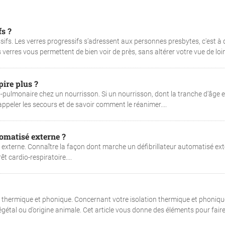
s ?
sifs. Les verres progressifs s’adressent aux personnes presbytes, c'est à 
verres vous permettent de bien voir de près, sans altérer votre vue de loin.
ire plus ?
-pulmonaire chez un nourrisson. Si un nourrisson, dont la tranche d’âge e
 d’appeler les secours et de savoir comment le réanimer....
tomatisé externe ?
é externe. Connaître la façon dont marche un défibrillateur automatisé ex
t cardio-respiratoire....
n thermique et phonique. Concernant votre isolation thermique et phoniqu
égétal ou d’origine animale. Cet article vous donne des éléments pour fair