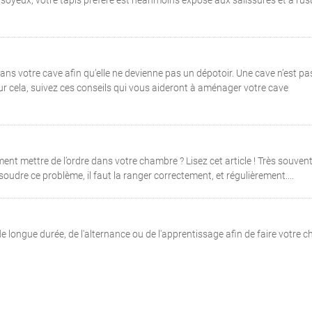
soyeux, votre tapis préféré est néanmoins exposé aux salissures et à l’us
ns votre cave afin qu’elle ne devienne pas un dépotoir. Une cave n’est pa
 Pour cela, suivez ces conseils qui vous aideront à aménager votre cave
t mettre de l’ordre dans votre chambre ? Lisez cet article ! Très souvent,
dre ce problème, il faut la ranger correctement, et régulièrement....
ongue durée, de l'alternance ou de l'apprentissage afin de faire votre cho