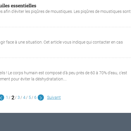
iles essentielles
s afin d’éviter les piqûres de moustiques. Les piqûres de moustiques sont
r face à une situation. Cet article vous indique qui contacter en cas
seils ! Le corps humain est composé d’à peu près de 60 à 70% d’eau, c’est
ement pour éviter la déshydratation....
2
1
3
4
5
6
Suivant