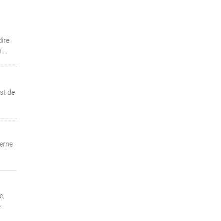
dire
...
st de
terne
e,
e