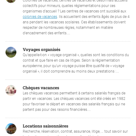
Colonies de vacances, centres de vacances et désormais accueils
collectifs pour mineurs, quelles réglementations pour ces
organismes d’accueil ? Les centres de vacances ont succédé aux
colonies de vacances
. Ils accueillent des enfants âgés de plus de 4
ans pendant les vacances scolaires. Ces établissements doivent
respecter de nombreuses règles, notamment en matière
d'encadrement des enfants....
Voyages organisés
Qu’appelle-t-on « voyage organisé », quelles sont les conditions du
contrat et que faire en cas de litiges. Selon la réglementation
européenne, pour qu'un voyage puisse être qualifié de « voyage
organisé », il doit comprendre au moins deux prestations :...
Chèques vacances
Les chèques vacances permettent à certains salariés français de
partir en vacances. Les chèques vacances ont été créés en 1982
pour favoriser le départ en vacances des salariés français qui ne
partent pas pour des raisons financières....
Locations saisonnières
Recherche, réservation, contrat, assurance, litige, … tout savoir sur