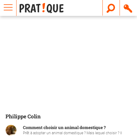
E
m
a
i
l
Philippe Colin
Comment choisir un animal domestique ?
Prêt à adopter un animal domestique ? Mais lequel choisir ? Il