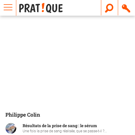
E
m
a
i
l
Philippe Colin
Résultats de la prise de sang : le sérum
Une fois la prise de sang réalisée, que se passe-t-il ?...