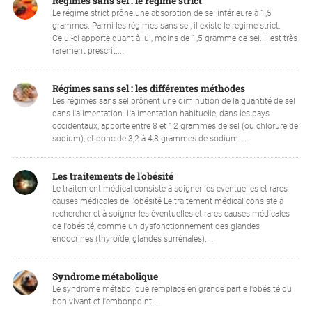
Régimes sans sel : le régime strict
Le régime strict prône une absorbtion de sel inférieure à 1,5
grammes. Parmi les régimes sans sel, il existe le régime strict.
Celui-ci apporte quant à lui, moins de 1,5 gramme de sel. Il est très
rarement prescrit....
Régimes sans sel : les différentes méthodes
Les régimes sans sel prônent une diminution de la quantité de sel
dans l'alimentation. L'alimentation habituelle, dans les pays
occidentaux, apporte entre 8 et 12 grammes de sel (ou chlorure de
sodium), et donc de 3,2 à 4,8 grammes de sodium....
Les traitements de l'obésité
Le traitement médical consiste à soigner les éventuelles et rares
causes médicales de l'obésité Le traitement médical consiste à
rechercher et à soigner les éventuelles et rares causes médicales
de l'obésité, comme un dysfonctionnement des glandes
endocrines (thyroïde, glandes surrénales)....
Syndrome métabolique
Le syndrome métabolique remplace en grande partie l'obésité du
bon vivant et l'embonpoint....