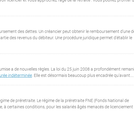
voir licencier et vous approchez l'âge de la retraite : vous pouvez profiter 
rsement des dettes. Un créancier peut obtenir le remboursement d'une d
tie des revenus du débiteur. Une procédure juridique permet d'établir le
oumise a de nouvelles règles. La loi du 25 juin 2008 a profondément remani
urée indéterminée
. Elle est désormais beaucoup plus encadrée qu'avant....
ime de préretraite. Le régime de la préretraite FNE (Fonds National de
ble, à certaines conditions, pour les salariés âgés menacés de licenciement