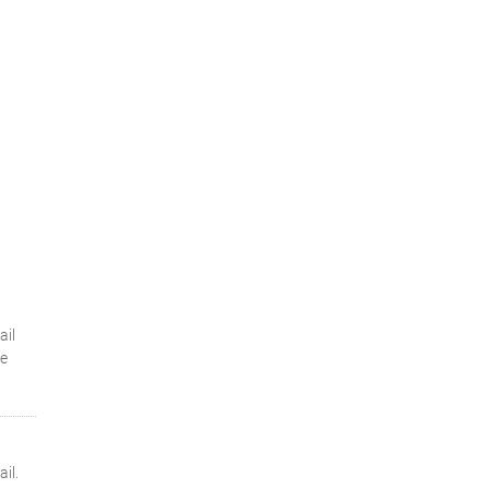
ail
se
il.