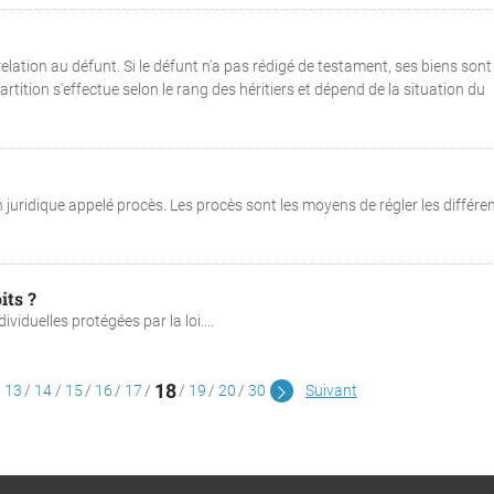
 relation au défunt. Si le défunt n'a pas rédigé de testament, ses biens sont
rtition s'effectue selon le rang des héritiers et dépend de la situation du
on juridique appelé procès. Les procès sont les moyens de régler les différe
its ?
ividuelles protégées par la loi....
18
13
14
15
16
17
19
20
30
Suivant