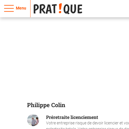
Menu
Philippe Colin
Préretraite licenciement
Votre entreprise risque de devoir licencier et v