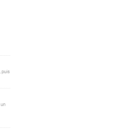
, puis
 un