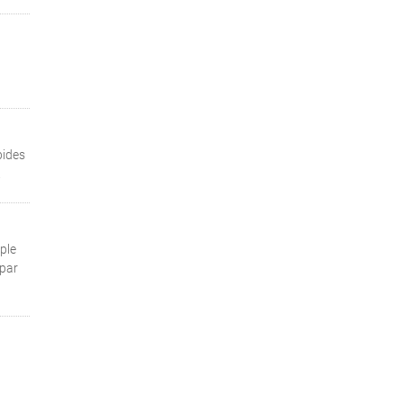
pides
.
ple
 par