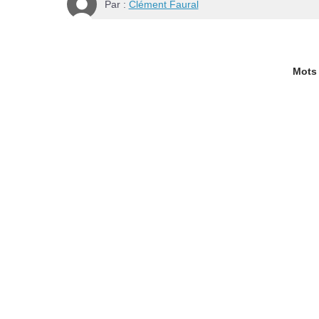
Par :
Clément Faural
Mots 