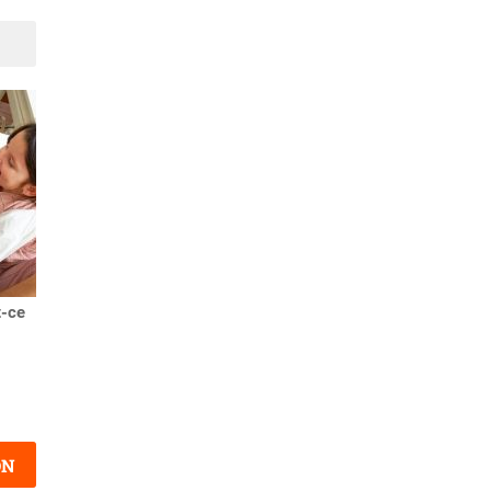
Suivant
t-ce
Plafonnement du quotient
familial
ON