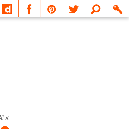
Email
+
A
-
A