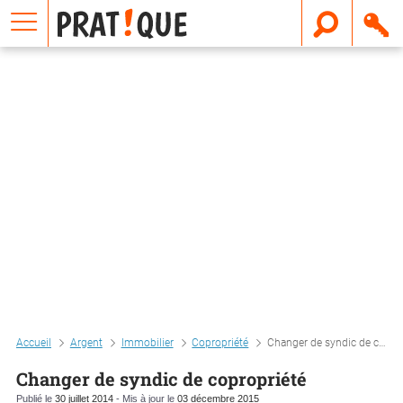
E
m
a
i
l
Accueil
Argent
Immobilier
Copropriété
Changer de syndic de copropriété
Changer de syndic de copropriété
Publié le
30 juillet 2014
- Mis à jour le
03 décembre 2015