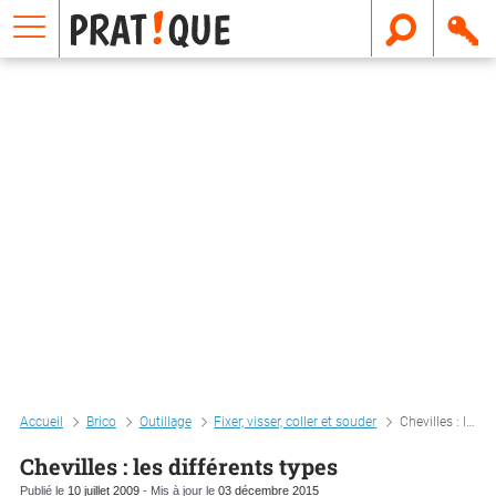
E
m
a
i
l
Accueil
Brico
Outillage
Fixer, visser, coller et souder
Chevilles : les différents types
Chevilles : les différents types
Publié le
10 juillet 2009
- Mis à jour le
03 décembre 2015