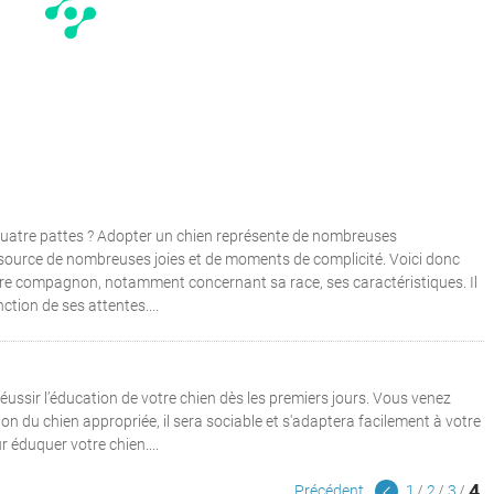
atre pattes ? Adopter un chien représente de nombreuses
 source de nombreuses joies et de moments de complicité. Voici donc
tre compagnon, notamment concernant sa race, ses caractéristiques. Il
ction de ses attentes....
éussir l’éducation de votre chien dès les premiers jours. Vous venez
on du chien appropriée, il sera sociable et s'adaptera facilement à votre
 éduquer votre chien....
4
Précédent
1
2
3