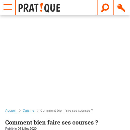
E
m
a
i
l
Accueil
Cuisine
Comment bien faire ses courses ?
Comment bien faire ses courses ?
Publié le
06 juillet 2020