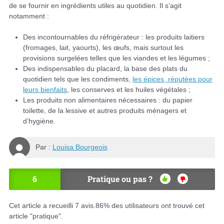
de se fournir en ingrédients utiles au quotidien. Il s’agit
notamment :
Des incontournables du réfrigérateur : les produits laitiers
(fromages, lait, yaourts), les œufs, mais surtout les
provisions surgelées telles que les viandes et les légumes ;
Des indispensables du placard, la base des plats du
quotidien tels que les condiments,
les épices, réputées pour
leurs bienfaits
, les conserves et les huiles végétales ;
Les produits non alimentaires nécessaires : du papier
toilette, de la lessive et autres produits ménagers et
d’hygiène.
Par :
Louisa Bourgeois
6
Pratique ou pas ?
OU
NO
I
N
Cet article a recueilli
7
avis.
86
% des utilisateurs ont trouvé cet
article "pratique".