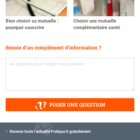
Bien choisir sa mutuelle :
Choisir une mutuelle
pourquoi souscrire
complémentaire santé
Besoin d'un complément d'information ?
POSER UNE QUESTION
V
o
Recevez toute l’actualité Pratique.fr gratuitement
t