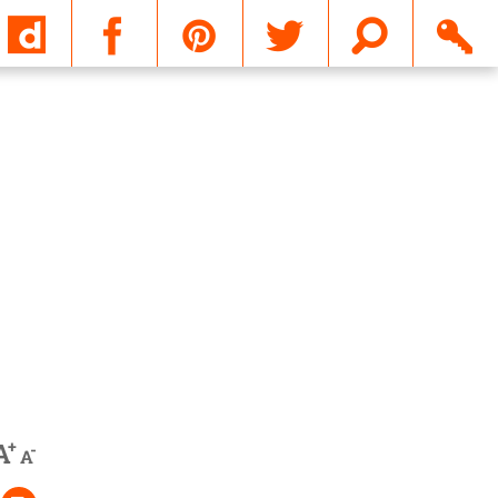
Email
+
A
-
A