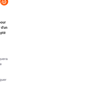
pour
 d'un
apté
squera
ne
iquer