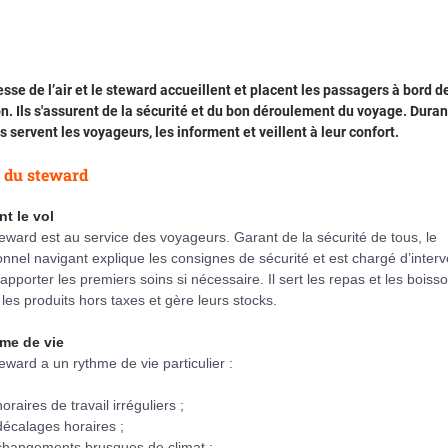
esse de l’air et le steward accueillent et placent les passagers à bord d
on. Ils s'assurent de la sécurité et du bon déroulement du voyage. Duran
ils servent les voyageurs, les informent et veillent à leur confort.
 du steward
nt le vol
eward est au service des voyageurs. Garant de la sécurité de tous, le
nnel navigant explique les consignes de sécurité et est chargé d’interv
apporter les premiers soins si nécessaire. Il sert les repas et les boisson
les produits hors taxes et gère leurs stocks.
me de vie
eward a un rythme de vie particulier :
horaires de travail irréguliers ;
décalages horaires ;
changements brusques de climat ;