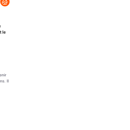
e
t le
enir
s. Il