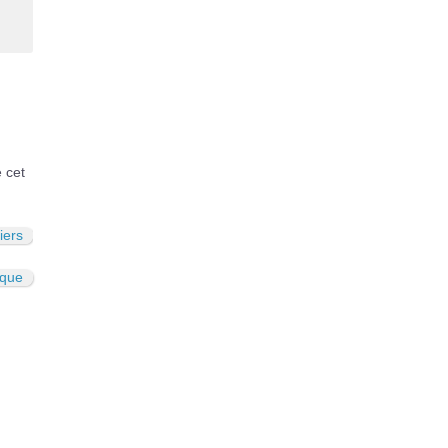
é cet
iers
ique