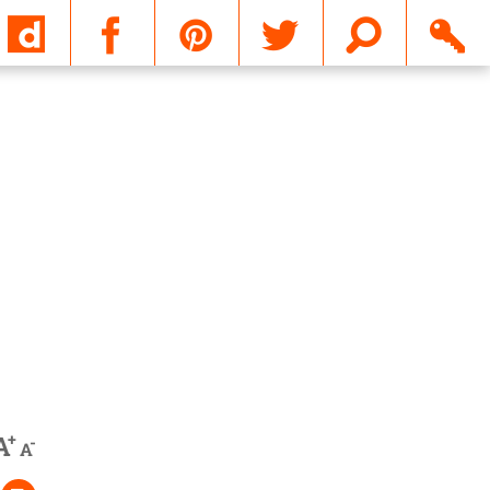
Email
+
A
-
A