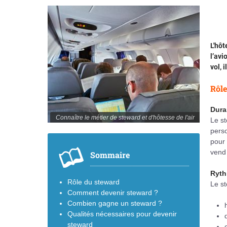
L'hôt
l’avi
vol, 
Rôle
Dura
Connaître le métier de steward et d'hôtesse de l'air
Le st
perso
pour 
vend 
Sommaire
Ryth
Rôle du steward
Le st
Comment devenir steward ?
Combien gagne un steward ?
Qualités nécessaires pour devenir
steward