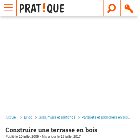
E
m
a
i
l
Accueil
Brico
Sols, murs et plafonds
Parquets et planchers en bois
Construire une terrasse en bois
Publié le
10 juillet 2009
- Mis à jour le
18 juillet 2017