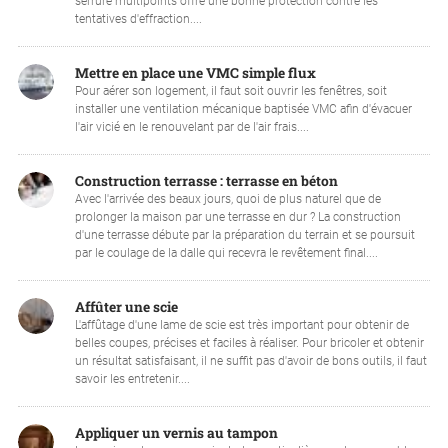
serrure multipoints offre une bonne protection contre les
tentatives d'effraction....
Mettre en place une VMC simple flux
Pour aérer son logement, il faut soit ouvrir les fenêtres, soit
installer une ventilation mécanique baptisée VMC afin d'évacuer
l'air vicié en le renouvelant par de l'air frais....
Construction terrasse : terrasse en béton
Avec l'arrivée des beaux jours, quoi de plus naturel que de
prolonger la maison par une terrasse en dur ? La construction
d'une terrasse débute par la préparation du terrain et se poursuit
par le coulage de la dalle qui recevra le revêtement final....
Affûter une scie
L'affûtage d'une lame de scie est très important pour obtenir de
belles coupes, précises et faciles à réaliser. Pour bricoler et obtenir
un résultat satisfaisant, il ne suffit pas d'avoir de bons outils, il faut
savoir les entretenir....
Appliquer un vernis au tampon