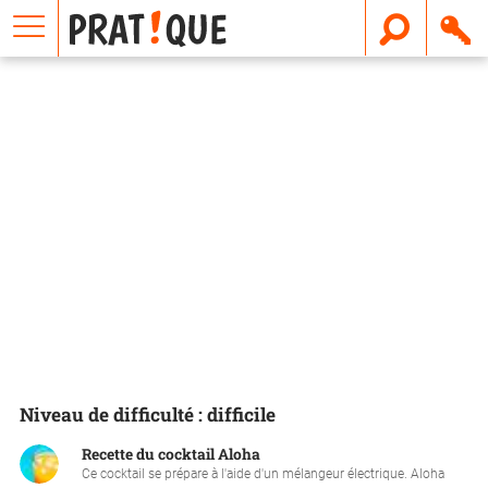
E
m
a
i
l
Niveau de difficulté : difficile
Recette du cocktail Aloha
Ce cocktail se prépare à l'aide d'un mélangeur électrique. Aloha