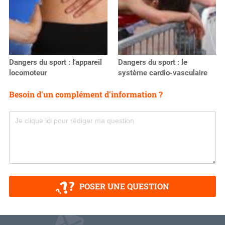
Dangers du sport : l'appareil
Dangers du sport : le
locomoteur
système cardio-vasculaire
Besoin d'un complément d'information ?
POSER UNE QUESTION
V