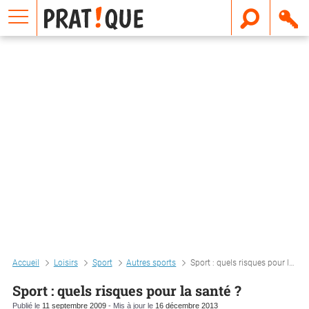
E
m
a
i
l
Accueil
Loisirs
Sport
Autres sports
Sport : quels risques pour la santé ?
Sport : quels risques pour la santé ?
Publié le
11 septembre 2009
- Mis à jour le
16 décembre 2013