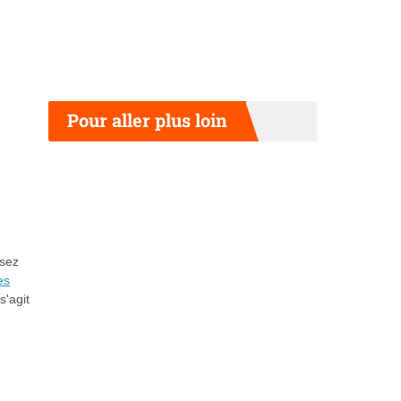
Pour aller plus loin
ssez
es
s'agit