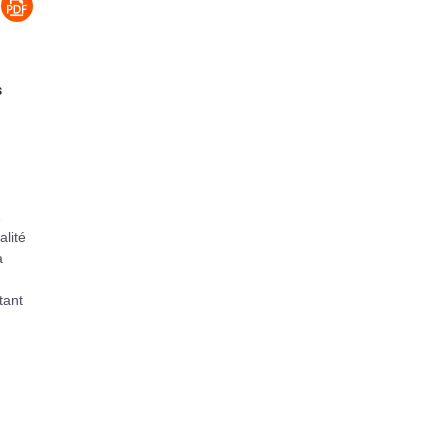
s
alité
a
tant