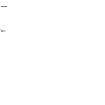
s sans
u'on