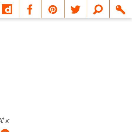
Email
+
A
-
A