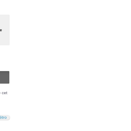
e
N
é cet
étro