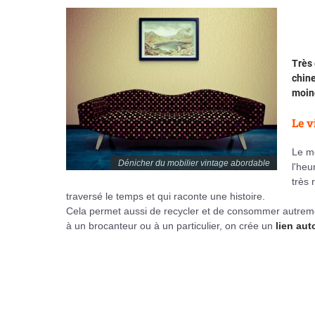
Très 
chine
moin
Le v
Le mo
Dénicher du mobilier vintage abordable
l'heu
très 
traversé le temps et qui raconte une histoire.
Cela permet aussi de recycler et de consommer autremen
à un brocanteur ou à un particulier, on crée un
lien aut