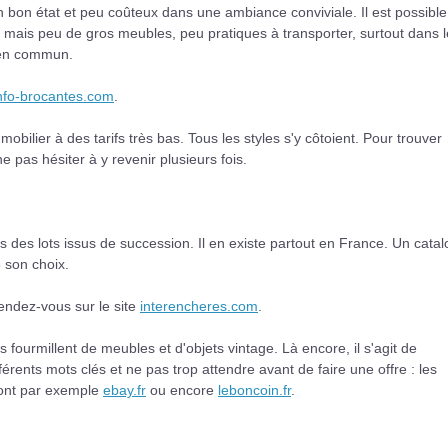
 bon état et peu coûteux dans une ambiance conviviale. Il est possible
mais peu de gros meubles, peu pratiques à transporter, surtout dans l
s en commun.
nfo-brocantes.com
.
obilier à des tarifs très bas. Tous les styles s'y côtoient. Pour trouver
ne pas hésiter à y revenir plusieurs fois.
des lots issus de succession. Il en existe partout en France. Un cata
e son choix.
endez-vous sur le site
interencheres.com
.
s fourmillent de meubles et d'objets vintage. Là encore, il s'agit de
érents mots clés et ne pas trop attendre avant de faire une offre : les
 sont par exemple
ebay.fr
ou encore
leboncoin.fr
.