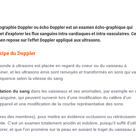
hographie Doppler ou écho Doppler est un examen écho-graphique qui
t d'explorer les flux sanguins intra-cardiaques et intra-vasculaires. Ce
n repose sur l'effet Doppler appliqué aux ultrasons.
cipe du Doppler
sonde à ultrasons est placée en regard du coeur ou du vaisseau à
ner, et les ultrasons émis sont renvoyés et transformés en sons qui va
équence selon la vitesse du sang.
ulation du sang
dans les vaisseaux et ses anomalies, par exemple en 
sanguine, qui peuvent survenir lors d'une modification du calibre d'un
ppareil et une modification de la courbe représentative des sons.
 artères des membres), pour mettre en évidence occlusions ou rétrécisse
te. C'est un examen totalement anodin et indolore, puisqu'il suffit d'util
orer, et que l'on promène sur la peau en suivant le trajet du vaisseau à