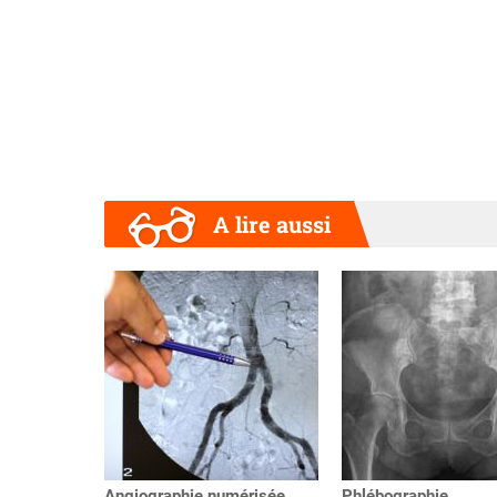
A lire aussi
Précédent
Angiographie numérisée
Phlébographie