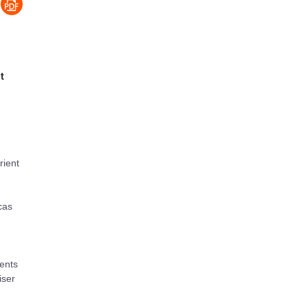
t
rient
cas
ments
iser