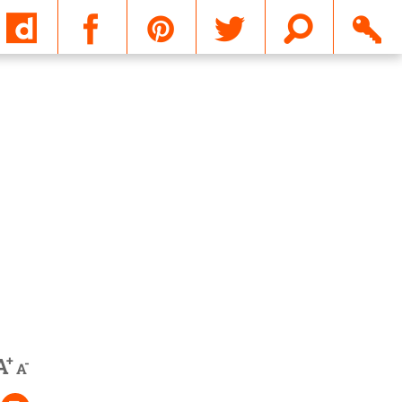
Email
+
A
-
A