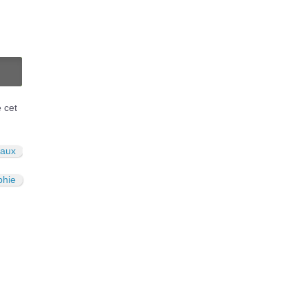
N
é cet
aux
phie