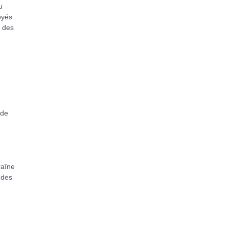
u
oyés
r des
ude
raîne
 des