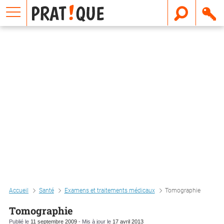
E
m
a
i
l
Accueil
Santé
Examens et traitements médicaux
Tomographie
Tomographie
Publié le
11 septembre 2009
- Mis à jour le
17 avril 2013