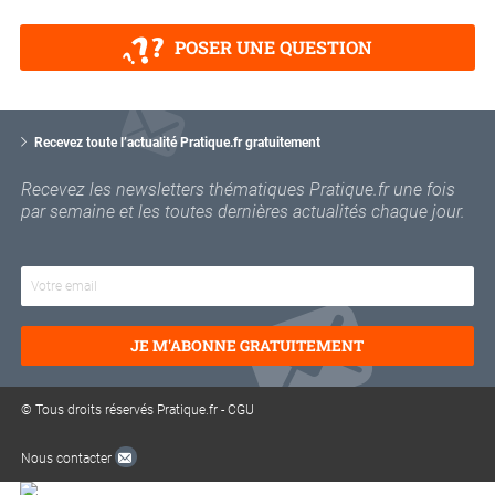
POSER UNE QUESTION
V
o
Recevez toute l’actualité Pratique.fr gratuitement
t
r
Recevez les newsletters thématiques Pratique.fr une fois
e
par semaine et les toutes dernières actualités chaque jour.
e
m
a
i
l
JE M'ABONNE GRATUITEMENT
© Tous droits réservés Pratique.fr -
CGU
Nous contacter