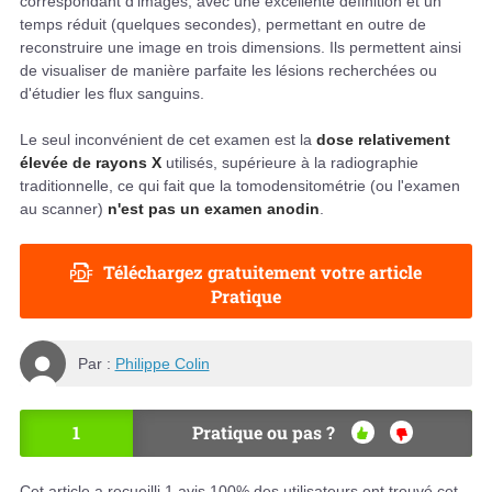
correspondant d'images, avec une excellente définition et un
temps réduit (quelques secondes), permettant en outre de
reconstruire une image en trois dimensions. Ils permettent ainsi
de visualiser de manière parfaite les lésions recherchées ou
d'étudier les flux sanguins.
Le seul inconvénient de cet examen est la
dose relativement
élevée de rayons X
utilisés, supérieure à la radiographie
traditionnelle, ce qui fait que la tomodensitométrie (ou l'examen
au scanner)
n'est pas un examen anodin
.
Téléchargez gratuitement votre article
Pratique
Par :
Philippe Colin
1
Pratique ou pas ?
OU
NO
I
N
Cet article a recueilli
1
avis.
100
% des utilisateurs ont trouvé cet