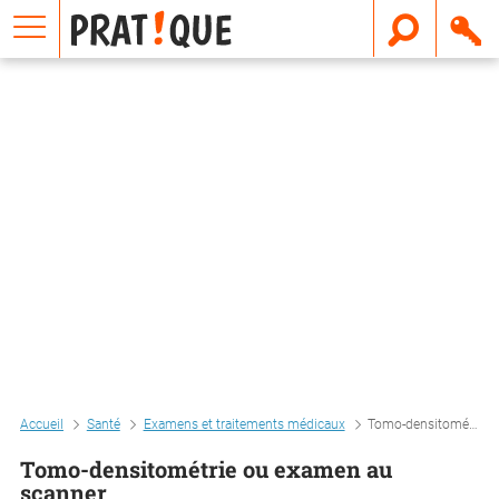
E
m
a
i
l
Accueil
Santé
Examens et traitements médicaux
Tomo-densitométrie ou examen au scanner
Tomo-densitométrie ou examen au
scanner