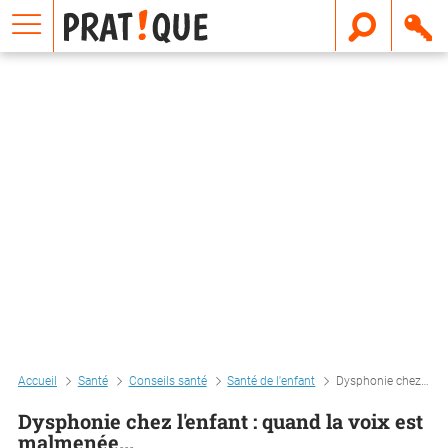
E
m
a
i
l
Accueil
Santé
Conseils santé
Santé de l'enfant
Dysphonie chez l'enfant : quand la voix est malmenée...
Dysphonie chez l'enfant : quand la voix est
malmenée...