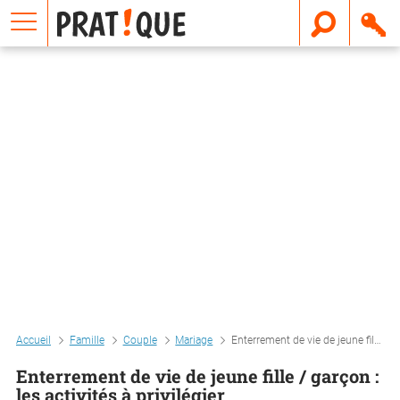
E
m
a
i
l
Accueil
Famille
Couple
Mariage
Enterrement de vie de jeune fille / garçon : les activités à privilégier
Enterrement de vie de jeune fille / garçon :
les activités à privilégier