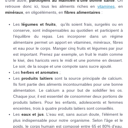
d'une autre,
participent au maintien d'une bonne santé
. On
retrouve donc ici, tous les aliments riches en
vitamines
, en
minéraux
, en oligoéléments, en
fibres alimentaires
:
Les
légumes et fruits
, qu'ils soient frais, surgelés ou en
conserve, sont indispensables au quotidien et participent à
l'équilibre du repas. Les incorporer dans un régime
alimentaire permet un apport en vitamines, minéraux, fibres
et eau pour le corps. Manger cinq fruits et légumes par jour
est important. Prenez par exemple, un fruit le matin comme
le kiwi, des haricots vers le midi et une pomme en dessert.
Le soir, de la soupe et une compote sans sucre ajouté.
Les
herbes et aromates
;
Les
produits laitiers
sont la source principale de calcium.
Ils font partie des aliments incontournables pour une bonne
alimentation. Le calcium a pour but de solidifier les os.
Chaque jour, il est essentiel de consommer deux portions de
produits laitiers. Pour les enfants, adolescents et femmes
enceintes, trois à quatre produits laitiers sont conseillés.
Les
eaux et jus
. L'eau est, sans aucun doute, l'élément le
plus indispensable pour notre organisme. Selon l'âge et le
poids, le corps humain est composé entre 65 et 80% d'eau.