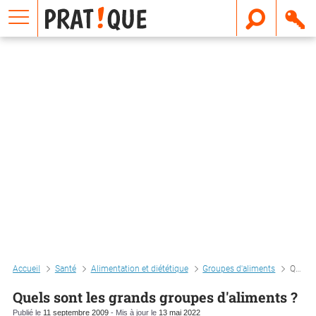
E
m
a
i
l
Accueil
Santé
Alimentation et diététique
Groupes d'aliments
Quels sont les grands groupes d'aliments ?
Quels sont les grands groupes d'aliments ?
Publié le
11 septembre 2009
- Mis à jour le
13 mai 2022