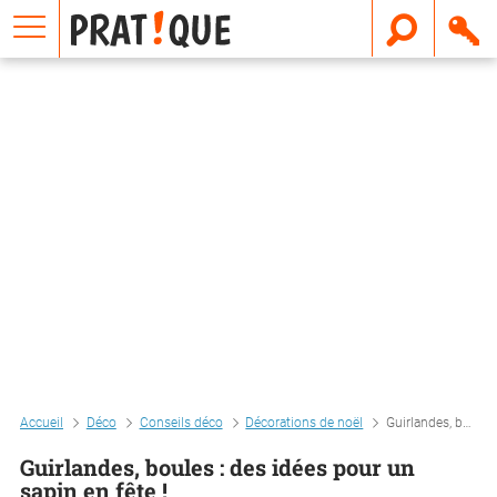
E
m
a
i
l
Accueil
Déco
Conseils déco
Décorations de noël
Guirlandes, boules : des idées pour un sapin en fête !
Guirlandes, boules : des idées pour un
sapin en fête !