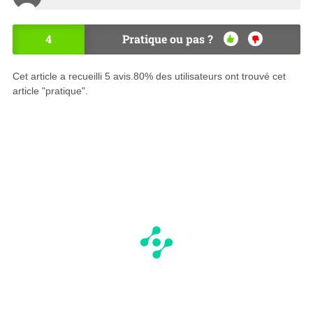
4
Pratique ou pas ?
OU
NO
I
N
Cet article a recueilli
5
avis.
80
% des utilisateurs ont trouvé cet
article "pratique".