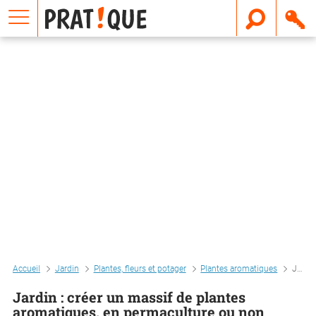
E
m
a
i
l
Accueil
Jardin
Plantes, fleurs et potager
Plantes aromatiques
Jardin : créer un massif de plantes aromatiques, en permaculture ou non
Jardin : créer un massif de plantes
aromatiques, en permaculture ou non