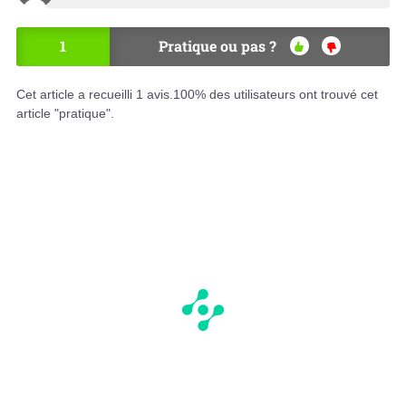
1
Pratique ou pas ?
OU
NO
I
N
Cet article a recueilli
1
avis.
100
% des utilisateurs ont trouvé cet
article "pratique".