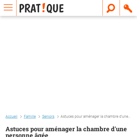
E
m
a
i
l
Accueil
Famille
Seniors
Astuces pour aménager la chambre d'une personne âgée
Astuces pour aménager la chambre d'une
personne âgée