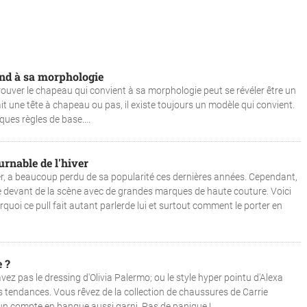
nd à sa morphologie
rouver le chapeau qui convient à sa morphologie peut se révéler être un
 ait une tête à chapeau ou pas, il existe toujours un modèle qui convient.
lques règles de base....
ournable de l'hiver
hiver, a beaucoup perdu de sa popularité ces dernières années. Cependant,
 le devant de la scène avec de grandes marques de haute couture. Voici
oi ce pull fait autant parlerde lui et surtout comment le porter en
 ?
vez pas le dressing d'Olivia Palermo; ou le style hyper pointu d'Alexa
s tendances. Vous rêvez de la collection de chaussures de Carrie
n compte en banque aussi garni. Pas de panique !...