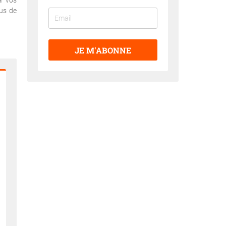
à vos
lus de
JE M'ABONNE