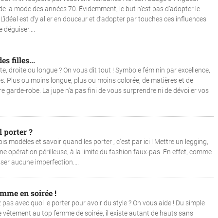
r de la mode des années 70. Évidemment, le but n’est pas d’adopter le
 L’idéal est d’y aller en douceur et d’adopter par touches ces influences
 déguiser....
s filles...
rte, droite ou longue ? On vous dit tout ! Symbole féminin par excellence,
es. Plus ou moins longue, plus ou moins colorée, de matières et de
e garde-robe. La jupe n’a pas fini de vous surprendre ni de dévoiler vos
l porter ?
is modèles et savoir quand les porter ; c''est par ici ! Mettre un legging,
ne opération périlleuse, à la limite du fashion faux-pas. En effet, comme
sser aucune imperfection....
omme en soirée !
as avec quoi le porter pour avoir du style ? On vous aide ! Du simple
e vêtement au top femme de soirée, il existe autant de hauts sans