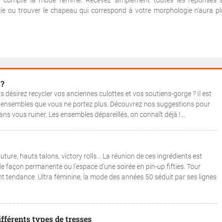
en compte la mode femme. Recevez simplement toutes les réponses 
gerie ou trouver le chapeau qui correspond à votre morphologie n'aura p
 ?
 désirez recycler vos anciennes culottes et vos soutiens-gorge ? Il est
x ensembles que vous ne portez plus. Découvrez nos suggestions pour
ans vous ruiner. Les ensembles dépareillés, on connaît déjà !...
ure, hauts talons, victory rolls... La réunion de ces ingrédients est
façon permanente ou l'espace d'une soirée en pin-up fifties. Tour
t tendance. Ultra féminine, la mode des années 50 séduit par ses lignes
ifférents types de tresses