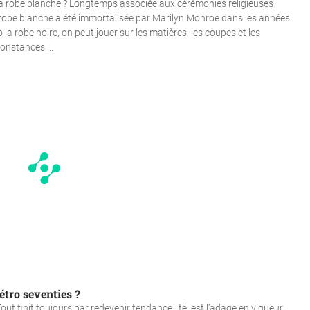
sa robe blanche ? Longtemps associée aux cérémonies religieuses
obe blanche a été immortalisée par Marilyn Monroe dans les années
 la robe noire, on peut jouer sur les matières, les coupes et les
onstances....
tro seventies ?
out finit toujours par redevenir tendance : tel est l’adage en vigueur