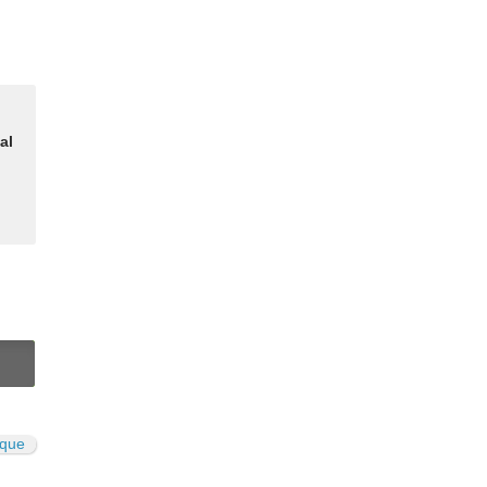
al
N
sque