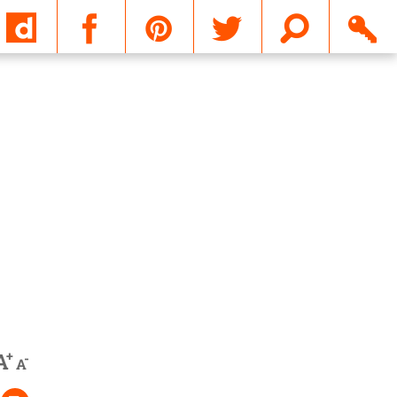
Email
+
A
-
A