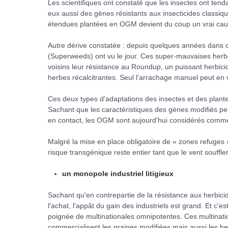
Les scientifiques ont constaté que les insectes ont ten
eux aussi des gènes résistants aux insecticides classiqu
étendues plantées en OGM devient du coup un vrai cauch
Autre dérive constatée : depuis quelques années dans 
(Superweeds) ont vu le jour. Ces super-mauvaises herb
voisins leur résistance au Roundup, un puissant herbic
herbes récalcitrantes. Seul l'arrachage manuel peut en 
Ces deux types d'adaptations des insectes et des plan
Sachant que les caractéristiques des gènes modifiés pe
en contact, les OGM sont aujourd'hui considérés comme 
Malgré la mise en place obligatoire de « zones refuges 
risque transgénique reste entier tant que le vent souffler
un monopole industriel litigieux
Sachant qu'en contrepartie de la résistance aux herbic
l'achat, l'appât du gain des industriels est grand. Et c
poignée de multinationales omnipotentes. Ces multinatio
commercialisent les graines modifiées mais aussi les her