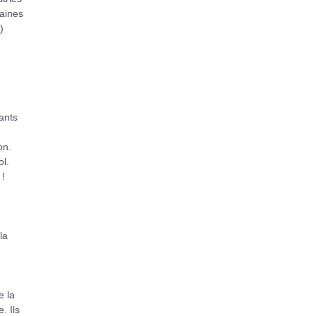
raines
)
ants
on.
ol.
 !
la
e la
. Ils