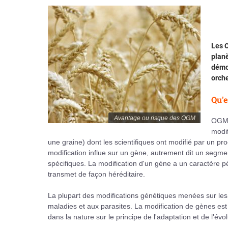
Les 
planè
démon
orche
Qu'e
Avantage ou risque des OGM
OGM 
modif
une graine) dont les scientifiques ont modifié par un p
modification influe sur un gène, autrement dit un segme
spécifiques. La modification d'un gène a un caractère pé
transmet de façon héréditaire.
La plupart des modifications génétiques menées sur les 
maladies et aux parasites. La modification de gènes est 
dans la nature sur le principe de l'adaptation et de l'év