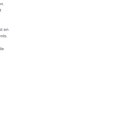
on.
t
st en
nts.
 de