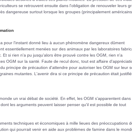
riculteurs se retrouvent ensuite dans l'obligation de renouveler leurs g
rès dangereuse surtout lorsque les groupes (principalement américains
mmation
'a pour l'instant donné lieu à aucun phénomène dangereux dûment
ent essentiellement menées sur des animaux par les laboratoires fabric
Et si rien n'a pu jusqu'alors être prouvé contre les OGM, rien n'a
es OGM sur la santé. Faute de recul donc, tout est affaire d'appréciati
u principe de précaution d'attendre pour autoriser les OGM sur leur s
aines mutantes. L'avenir dira si ce principe de précaution était justifié
 monde un vrai débat de société. En effet, les OGM s'apparentent dans 
dont les arguments peuvent laisser penser qu'il est possible de tout
uments techniques et économiques à mille lieues des préoccupations d
ution qui pourrait venir en aide aux problèmes de famine dans le monde