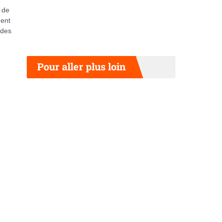
t de
ment
 des
Pour aller plus loin