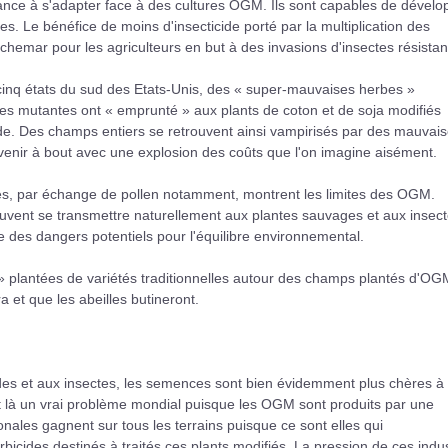
dance à s'adapter face à des cultures OGM. Ils sont capables de dévelo
es. Le bénéfice de moins d'insecticide porté par la multiplication des
emar pour les agriculteurs en but à des invasions d'insectes résistan
cinq états du sud des Etats-Unis, des « super-mauvaises herbes »
es mutantes ont « emprunté » aux plants de coton et de soja modifiés
ide. Des champs entiers se retrouvent ainsi vampirisés par des mauvai
venir à bout avec une explosion des coûts que l'on imagine aisément.
tes, par échange de pollen notamment, montrent les limites des OGM.
uvent se transmettre naturellement aux plantes sauvages et aux insec
des dangers potentiels pour l'équilibre environnemental.
» plantées de variétés traditionnelles autour des champs plantés d'OGM
a et que les abeilles butineront.
ides et aux insectes, les semences sont bien évidemment plus chères à
'est là un vrai problème mondial puisque les OGM sont produits par une
nales gagnent sur tous les terrains puisque ce sont elles qui
bicides destinés à traités ces plants modifiés. La pression de ces indus