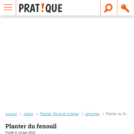
E
m
a
i
l
Accueil
Jardin
Plantes, fleurs et potager
Légumes
Planter du fenouil
Planter du fenouil
Publié le
14 juin 2012